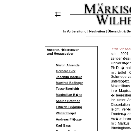
In Vorbereitung
|
Neuheiten
|
Übersicht & Be
Jutta Vinzen
Autoren, �bersetzer
und Herausgeber
seit 2001
zeitgen�ss
Universit�t 
Martin Ahrends
Ph.D. � ha
Gerhard Birk
mit Edlef 
Schwiegerv
Joachim Boelcke
unterst�t
Manfred Bofinger
Maximilian
Tessy Bortfeldt
ihre Magis
Maximilian B�se
�Heeresberi
ihr unter A
Sabine Breithor
Dissertatio
Elfriede Br�ning
leicht ver
Walter Flegel
Fronten� al
Au�er ihren 
Andreas Fl�gge
mit Markus 
Karl Gass
Birmingham� 