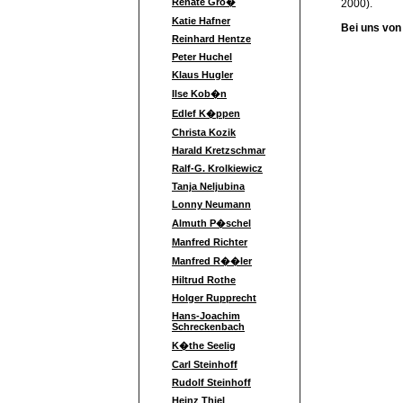
Renate Gro�
2000).
Katie Hafner
Bei uns von 
Reinhard Hentze
Peter Huchel
Klaus Hugler
Ilse Kob�n
Edlef K�ppen
Christa Kozik
Harald Kretzschmar
Ralf-G. Krolkiewicz
Tanja Neljubina
Lonny Neumann
Almuth P�schel
Manfred Richter
Manfred R��ler
Hiltrud Rothe
Holger Rupprecht
Hans-Joachim
Schreckenbach
K�the Seelig
Carl Steinhoff
Rudolf Steinhoff
Heinz Thiel