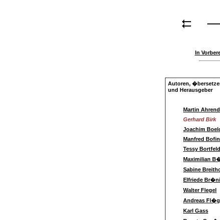
In Vorber
Autoren, �bersetze
und Herausgeber
Martin Ahren
Gerhard Birk
Joachim Boel
Manfred Bofin
Tessy Bortfeld
Maximilian B
Sabine Breith
Elfriede Br�n
Walter Flegel
Andreas Fl�
Karl Gass