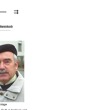
Warenkorb
t. Da� in Archiven und